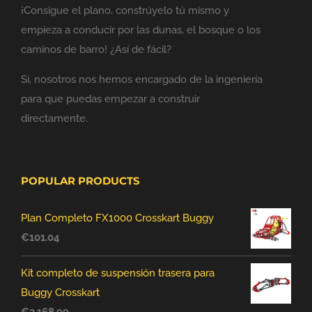
¡Consigue el plano, constrúyelo tú mismo y
empieza a conducir por las dunas, el bosque o los
caminos de barro! ¿Así de fácil?
Sí, nosotros nos hemos encargado de la ingeniería
para que puedas empezar a construir
directamente.
POPULAR PRODUCTS
Plan Completo FX1000 Crosskart Buggy
€
101.04
Kit completo de suspensión trasera para
Buggy Crosskart