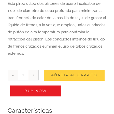
Esta pinza utiliza dos pistones de acero inoxidable de
1,00″ de diámetro de copa profunda para minimizar la
transferencia de calor de la pastilla de 0,30″ de grosor al
líquido de frenos, a la vez que emplea juntas cuadradas
de pistón de alta temperatura para controlar la
retracción del pistón. Los conductos internos de líquido
de frenos cruzados eliminan el uso de tubos cruzados
externos.
AÑADIR AL CARRITO
Juego
de
BUY NOW
pinzas
y
pastillas
Características
de