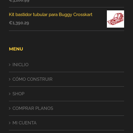
€
3,168.99
Kit bastidor tubular para Buggy Crosskart
€
1,390.29
MENU
INICLIO
CÓMO CONSTRUIR
SHOP
COMPRAR PLANOS
MI CUENTA