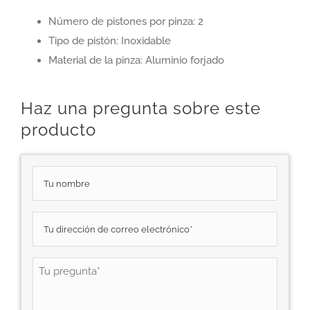
freno
Número de pistones por pinza: 2
Wilwood
Tipo de pistón: Inoxidable
PS-
Material de la pinza: Aluminio forjado
1
cantidad
Haz una pregunta sobre este
producto