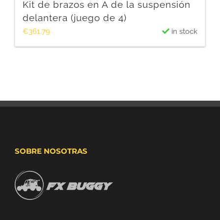
Kit de brazos en A de la suspensión
delantera (juego de 4)
€
361.79
in stock
SOBRE NOSOTRAS